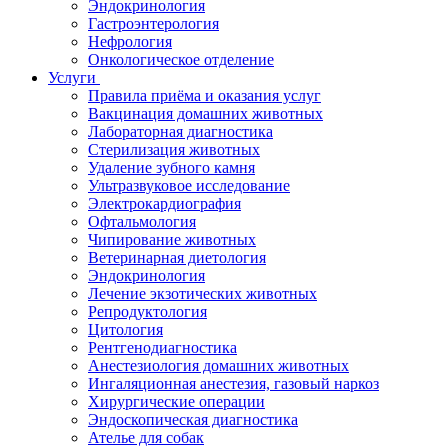
Эндокринология
Гастроэнтерология
Нефрология
Онкологическое отделение
Услуги
Правила приёма и оказания услуг
Вакцинация домашних животных
Лабораторная диагностика
Стерилизация животных
Удаление зубного камня
Ультразвуковое исследование
Электрокардиография
Офтальмология
Чипирование животных
Ветеринарная диетология
Эндокринология
Лечение экзотических животных
Репродуктология
Цитология
Рентгенодиагностика
Анестезиология домашних животных
Ингаляционная анестезия, газовый наркоз
Хирургические операции
Эндоскопическая диагностика
Ателье для собак