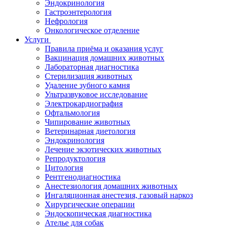
Эндокринология
Гастроэнтерология
Нефрология
Онкологическое отделение
Услуги
Правила приёма и оказания услуг
Вакцинация домашних животных
Лабораторная диагностика
Стерилизация животных
Удаление зубного камня
Ультразвуковое исследование
Электрокардиография
Офтальмология
Чипирование животных
Ветеринарная диетология
Эндокринология
Лечение экзотических животных
Репродуктология
Цитология
Рентгенодиагностика
Анестезиология домашних животных
Ингаляционная анестезия, газовый наркоз
Хирургические операции
Эндоскопическая диагностика
Ателье для собак