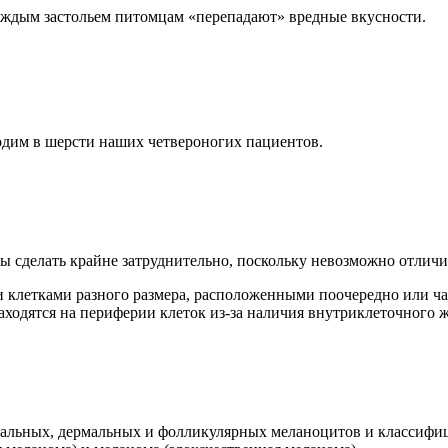
каждым застольем питомцам «перепадают» вредные вкусности.
одим в шерсти наших четвероногих пациентов.
ы сделать крайне затруднительно, поскольку невозможно отлич
 клетками разного размера, расположенными поочередно или ч
одятся на периферии клеток из-за наличия внутриклеточного ж
альных, дермальных и фолликулярных меланоцитов и классифиц