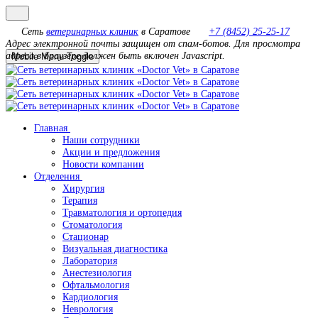
Сеть
ветеринарных клиник
в Саратове
+7 (8452) 25-25-17
Адрес электронной почты защищен от спам-ботов. Для просмотра
адреса в браузере должен быть включен Javascript.
Mobile Menu Toggle
Главная
Наши сотрудники
Акции и предложения
Новости компании
Отделения
Хирургия
Терапия
Травматология и ортопедия
Стоматология
Стационар
Визуальная диагностика
Лаборатория
Анестезиология
Офтальмология
Кардиология
Неврология