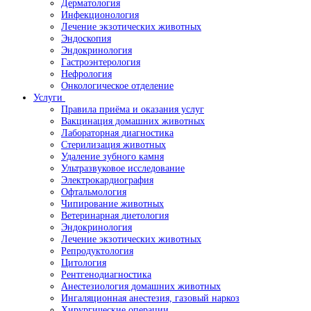
Дерматология
Инфекционология
Лечение экзотических животных
Эндоскопия
Эндокринология
Гастроэнтерология
Нефрология
Онкологическое отделение
Услуги
Правила приёма и оказания услуг
Вакцинация домашних животных
Лабораторная диагностика
Стерилизация животных
Удаление зубного камня
Ультразвуковое исследование
Электрокардиография
Офтальмология
Чипирование животных
Ветеринарная диетология
Эндокринология
Лечение экзотических животных
Репродуктология
Цитология
Рентгенодиагностика
Анестезиология домашних животных
Ингаляционная анестезия, газовый наркоз
Хирургические операции