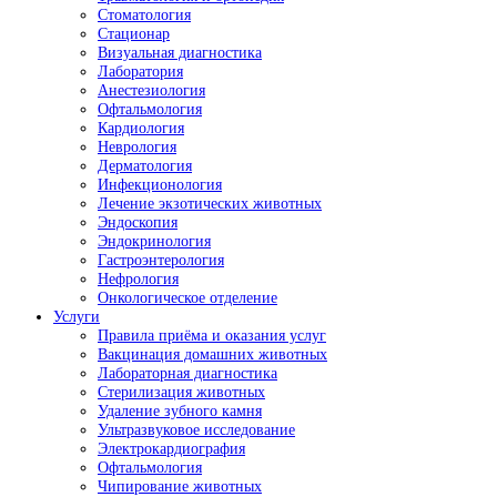
Стоматология
Стационар
Визуальная диагностика
Лаборатория
Анестезиология
Офтальмология
Кардиология
Неврология
Дерматология
Инфекционология
Лечение экзотических животных
Эндоскопия
Эндокринология
Гастроэнтерология
Нефрология
Онкологическое отделение
Услуги
Правила приёма и оказания услуг
Вакцинация домашних животных
Лабораторная диагностика
Стерилизация животных
Удаление зубного камня
Ультразвуковое исследование
Электрокардиография
Офтальмология
Чипирование животных