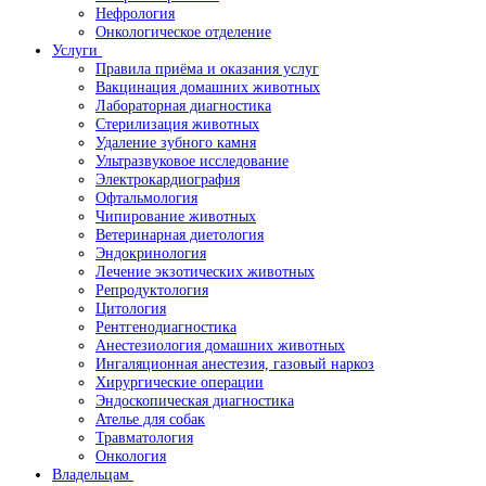
Нефрология
Онкологическое отделение
Услуги
Правила приёма и оказания услуг
Вакцинация домашних животных
Лабораторная диагностика
Стерилизация животных
Удаление зубного камня
Ультразвуковое исследование
Электрокардиография
Офтальмология
Чипирование животных
Ветеринарная диетология
Эндокринология
Лечение экзотических животных
Репродуктология
Цитология
Рентгенодиагностика
Анестезиология домашних животных
Ингаляционная анестезия, газовый наркоз
Хирургические операции
Эндоскопическая диагностика
Ателье для собак
Травматология
Онкология
Владельцам